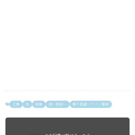
三角
丸
四角
淡い色合い
飾り罫線・ライン素材