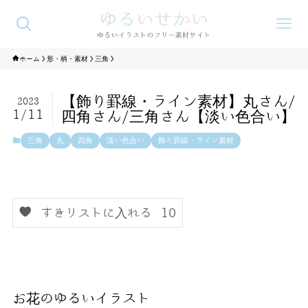
ホーム
形・柄・素材
三角
【飾り罫線・ライン素材】丸さん/
2023
1/11
四角さん/三角さん【淡い色合い】
三角
丸
四角
淡い色合い
飾り罫線・ライン素材
すきリストに入れる
10
お花のゆるいイラスト