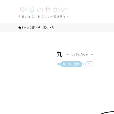
ホーム
形・柄・素材
丸
丸
– category –
形・柄・素材
丸