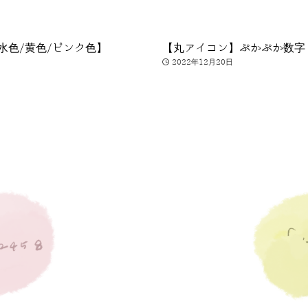
【水色/黄色/ピンク色】
【丸アイコン】ぷかぷか数字
2022年12月20日