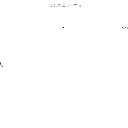
URLをコピーする
小
人