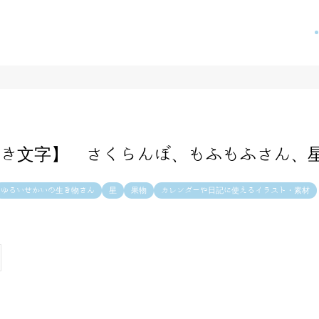
き文字】 さくらんぼ、もふもふさん、
ゆるいせかいの生き物さん
星
果物
カレンダーや日記に使えるイラスト・素材