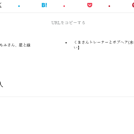
URLをコピーする
くまさんトレーナーとボブヘア(水
もふさん、星と線
い】
人