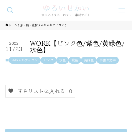
ホーム
形・柄・素材
ふわふわアイコン
WORK【ピンク色/紫色/黄緑色/
2022
11/23
水色】
ふわふわアイコン
ピンク
水色
紫色
黄緑色
手書き文字
すきリストに入れる
0