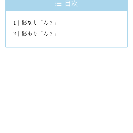
目次
影なし「ん？」
影あり「ん？」