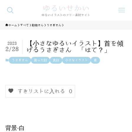
ホーム
すべて
動物さん
うさぎさん
【小さなゆるいイラスト】首を傾
2023
2/28
げるうさぎさん 「はて？」
うさぎさん
困った顔
真顔
小さなイラスト
青
すきリストに入れる
0
背景-白