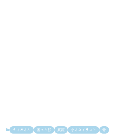
うさぎさん
困った顔
真顔
小さなイラスト
青