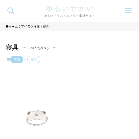
ホーム
すべて
洋服
寝具
寝具
– category –
洋服
寝具